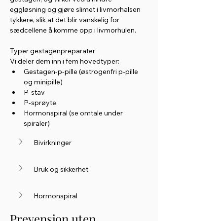
eggløsning og gjøre slimet i livmorhalsen 
tykkere, slik at det blir vanskelig for 
sædcellene å komme opp i livmorhulen.
Typer gestagenpreparater
Vi deler dem inn i fem hovedtyper:
Gestagen-p-pille (østrogenfri p-pille 
og minipille)
P-stav
P-sprøyte
Hormonspiral (se omtale under 
spiraler)
Bivirkninger	
Bruk og sikkerhet
Hormonspiral
Prevensjon uten 