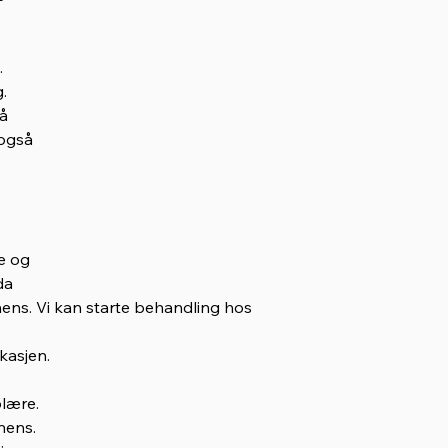
.
.
 å
 også
ie og
da
ns. Vi kan starte behandling hos 
kasjen.
lære.
nens.