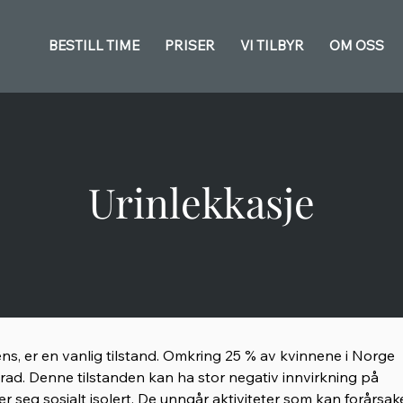
BESTILL TIME
PRISER
VI TILBYR
OM OSS
Urinlekkasje
ens, er en vanlig tilstand. Omkring 25 % av kvinnene i Norge
grad. Denne tilstanden kan ha stor negativ innvirkning på
er seg sosialt isolert. De unngår aktiviteter som kan forårsak