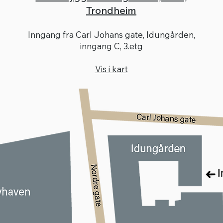
Trondheim
Inngang fra Carl Johans gate, Idungården,
inngang C, 3.etg
Vis i
kart