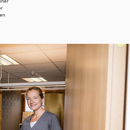
iner
or
nen