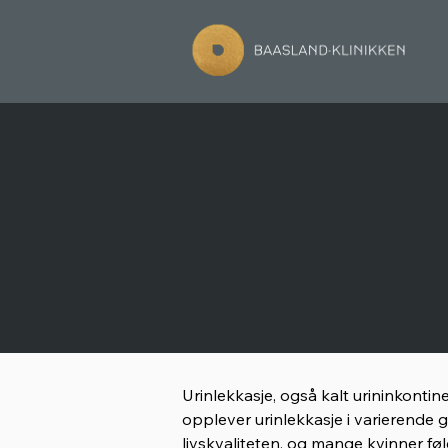
Urinlekkasje, også kalt urininkontin
opplever urinlekkasje i varierende 
livskvaliteten, og mange kvinner føl