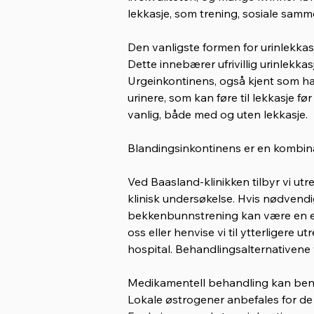
lekkasje, som trening, sosiale samm
Den vanligste formen for urinlekkasj
Dette innebærer ufrivillig urinlekkasj
Urgeinkontinens, også kjent som hast
urinere, som kan føre til lekkasje f
vanlig, både med og uten lekkasje.
Blandingsinkontinens er en kombina
Ved Baasland-klinikken tilbyr vi utr
klinisk undersøkelse. Hvis nødvendi
bekkenbunnstrening kan være en eff
oss eller henvise vi til ytterligere 
hospital. Behandlingsalternativene 
Medikamentell behandling kan beny
Lokale østrogener anbefales for de 