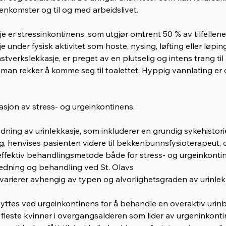
enkomster og til og med arbeidslivet.
e er stressinkontinens, som utgjør omtrent 50 % av tilfellene
e under fysisk aktivitet som hoste, nysing, løfting eller løping
verkslekkasje, er preget av en plutselig og intens trang til
ør man rekker å komme seg til toalettet. Hyppig vannlating er
sjon av stress- og urgeinkontinens.
edning av urinlekkasje, som inkluderer en grundig sykehistor
g, henvises pasienten videre til bekkenbunnsfysioterapeut, 
ektiv behandlingsmetode både for stress- og urgeinkontine
utredning og behandling ved St. Olavs
varierer avhengig av typen og alvorlighetsgraden av urinlek
ttes ved urgeinkontinens for å behandle en overaktiv urinb
fleste kvinner i overgangsalderen som lider av urgeninkonti