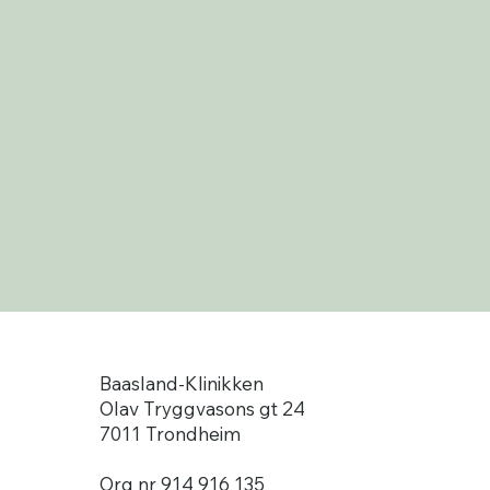
Baasland-Klinikken
Olav Tryggvasons gt 24
7011 Trondheim
Org nr 914 916 135