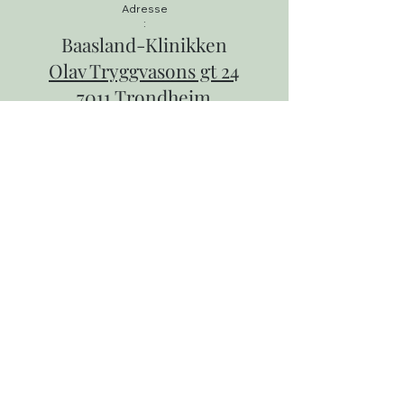
Adresse
:
Baasland-Klinikken
Olav Tryggvasons gt 24
7011 Trondheim
Åpningstider:
Kontoret kjernetid:
Alle dager: kl. 08.00 - 15:00
Lunsj: kl. 11.30 - 12.00
Telefontid:
Alle dager: Kl. 09.00 - 11.00
og kl. 12.30 - 13.30