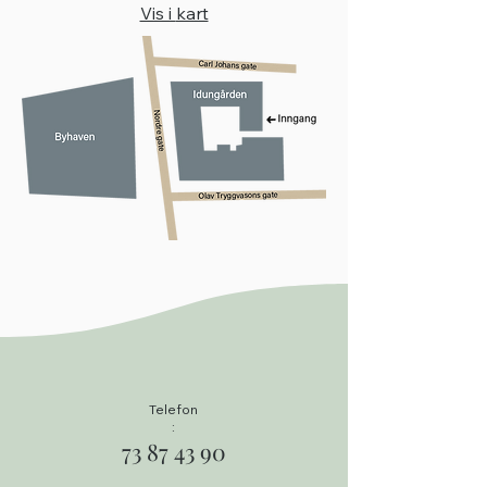
Vis i
kart
Telefon
:
73 87 43 90