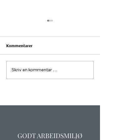
Kommentarer
Julehilsen 2025
Sommerhilsen 2
Skriv en kommentar …
GODT ARBEIDSMILJØ