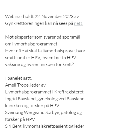
Webinar holdt 22. November 2023 av 
Gynkreftforeningen kan nå sees på 
nett.
Møt eksperter som svarer på spørsmål 
om livmorhalsprogrammet:
Hvor ofte vi skal ta livmorhalsprøve, hvor 
smittsomt er HPV,  hvem bør ta HPV-
vaksine og hva er risikoen for kreft?  
I panelet satt:  
Ameli Trope, leder av 
Livmorhalsprogrammet i Kreftregisteret 
Ingrid Baasland, gynekolog ved Baasland-
klinikken og forsker på HPV 
Sveinung Wergeand Sørbye, patolog og 
forsker på HPV 
Siri Berg, livmorhalskreftpasient og leder 