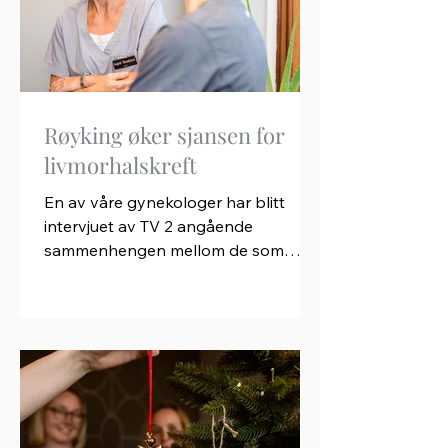
Røyking øker sjansen for
livmorhalskreft
En av våre gynekologer har blitt
intervjuet av TV 2 angående
sammenhengen mellom de som
røyker og risikoen for livmorhalskreft.
Les saken!