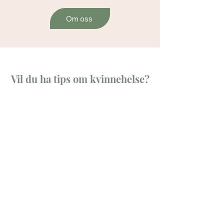
Om oss
Vil du ha tips om kvinnehelse?
Meld deg på vårt nyhetsbrev
E-post
Meld meg på
Jeg godtar sidens regler for
personvern
Jeg samtykker til å motta
nyhetsbrev fra
Baaslandklinikken.