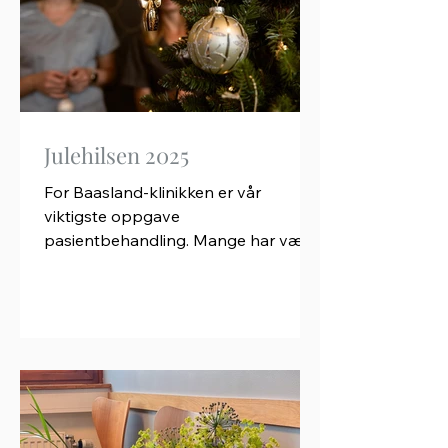
Julehilsen 2025
For Baasland-klinikken er vår
viktigste oppgave
pasientbehandling. Mange har vært
innom oss i året som har gått, og vi
håper og tror at folk har kjent seg
møtt og fått god hjelp med sine
plager og bekymringer. Videre har vi
vært mye engasjert i å holde kurs-
både for fastleger og andre
gynekologer innen mange tema som
overgangsalder, prevensjon,