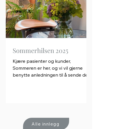
menstruasjonssmerter og
endometriose, hormonforstyrrelser,
fremfall og urinlekkasje og screening
mot livmorhalskreft. Vi ser nå en f
Sommerhilsen 2025
Kjære pasienter og kunder,
Sommeren er her, og vi vil gjerne
benytte anledningen til å sende dere
en varm sommerhilsen – og samtidig
dele...
Alle innlegg